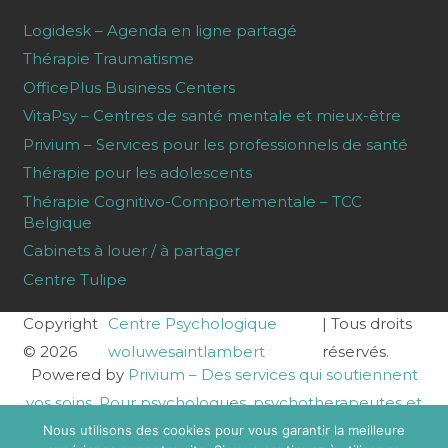
Logidesk – Agenda en ligne partagé
Thérapie Traumatisme
OfficePlus Business Centers
VitaPsy – Centres de santé mentale et mieux-être
Privium – Services pour les professionnels de santé
Thérapie pour les adolescents
Thérapie Cognitivo-Comportementale – TCC
Belgique
Cabinets à louer / à partager
Centre Tulipe
Copyright
Centre Psychologique
| Tous droits
© 2026
woluwesaintlambert
réservés.
Powered by
Privium – Des services qui soutiennent
vos soins. Pour psychologues, psychotherapeutes et
hypnotherapeutes.
Nous utilisons des cookies pour vous garantir la meilleure