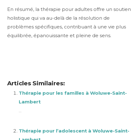
En résumé, la thérapie pour adultes offre un soutien
holistique qui va au-delà de la résolution de
problèmes spécifiques, contribuant à une vie plus
équilibrée, épanouissante et pleine de sens.
Thérapie pour les adultes à Woluwe-Saint-Lambert
,
Thérapie à Woluwe-Saint-Lambert,
Psychologue Woluwe-Saint-Lambert
, Psychologue
Bruxelles
Articles Similaires:
Thérapie pour les familles à Woluwe-Saint-
Lambert
...
Thérapie pour l’adolescent à Woluwe-Saint-
Lambert