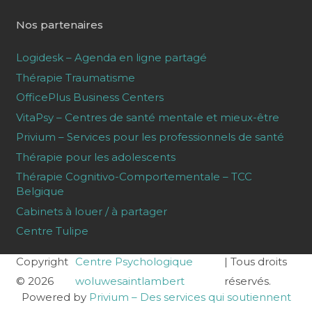
Nos partenaires
Logidesk – Agenda en ligne partagé
Thérapie Traumatisme
OfficePlus Business Centers
VitaPsy – Centres de santé mentale et mieux-être
Privium – Services pour les professionnels de santé
Thérapie pour les adolescents
Thérapie Cognitivo-Comportementale – TCC
Belgique
Cabinets à louer / à partager
Centre Tulipe
Copyright
Centre Psychologique
| Tous droits
© 2026
woluwesaintlambert
réservés.
Powered by
Privium – Des services qui soutiennent