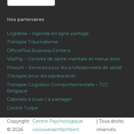
Nos partenaires
Logidesk – Agenda en ligne partagé
Thérapie Traumatisme
OfficePlus Business Centers
VitaPsy – Centres de santé mentale et mieux-être
Privium – Services pour les professionnels de santé
Thérapie pour les adolescents
Thérapie Cognitivo-Comportementale – TCC
Belgique
Cabinets à louer / à partager
Centre Tulipe
Copyright
Centre Psychologique
| Tous droits
© 2026
woluwesaintlambert
réservés.